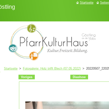
Startseite
Seiten
stling
Startseite
>
Fotogalerie: Holz trifft Blech (07.05.2022)
>
20220507_22025
Voriges
Diashow