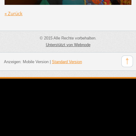
« Zurück
© 2015 Alle Rechte vorbehalten.
Unterstützt von Webnode
Anzeigen:
Mobile Version
|
Standard Version