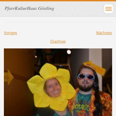
PfarrKulturHaus Göstling
Voriges
Nächstes
Diashow