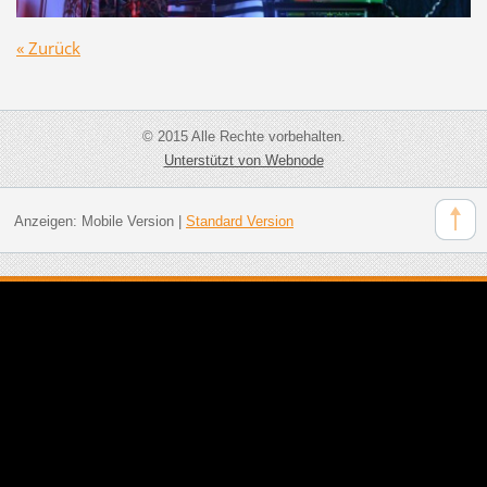
« Zurück
© 2015 Alle Rechte vorbehalten.
Unterstützt von Webnode
Anzeigen:
Mobile Version
|
Standard Version