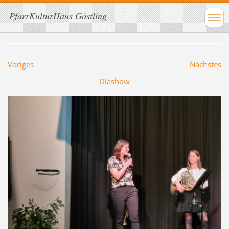
PfarrKulturHaus Göstling
Voriges
Nächstes
Diashow