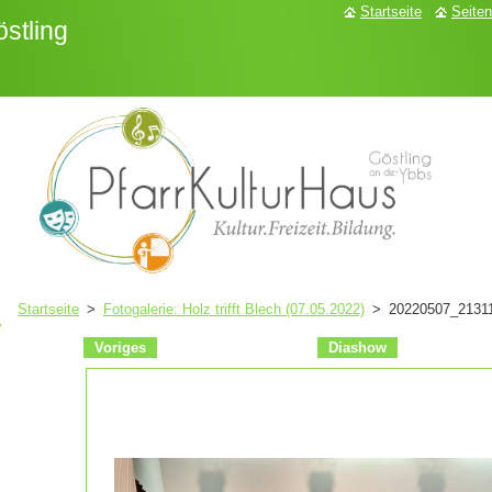
Startseite
Seiten
stling
Startseite
>
Fotogalerie: Holz trifft Blech (07.05.2022)
>
20220507_21311
Voriges
Diashow