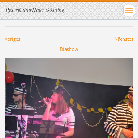
PfarrKulturHaus Göstling
Voriges
Nächstes
Diashow