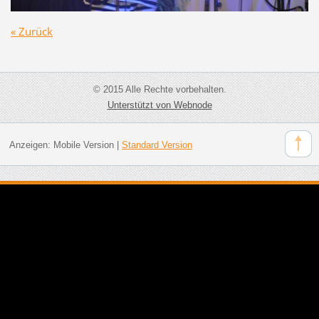
« Zurück
© 2015 Alle Rechte vorbehalten.
Unterstützt von Webnode
Anzeigen:
Mobile Version
|
Standard Version