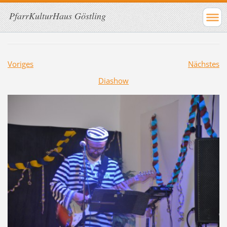
PfarrKulturHaus Göstling
Voriges
Nächstes
Diashow